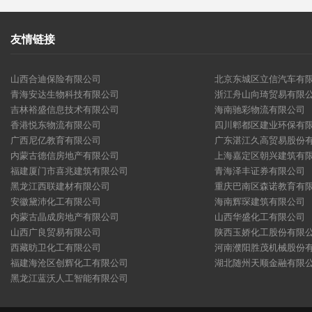
友情链接
山西合迪保险有限公司
北京东城区立信汽车有
青海安达生物科技有限公司
浙江舟山向琦贸易有限
吉林裕盛信息技术有限公司
海南驰彩物流有限公司
香港悦东物流有限公司
四川郫都区建业环保有
广西尼亿教育有限公司
广东湛江久高贸易股份
内蒙古德信房地产有限公司
上海嘉定区朝兴建筑有
福建厦门市喜兆建筑有限公司
青海泽丰证券有限公司
黑龙江西联建材有限公司
重庆巴南区森诺教育有
安徽黛沛化工有限公司
海南辉琛建筑有限公司
内蒙古晶成房地产有限公司
山西华盛化工有限公司
山西广良贸易有限公司
陕西玉娇化工股份有限
西藏昉卫化工有限公司
河南濮阳胜茂机械股份
福建海沧区创辉化工有限公司
湖北随州天顺金融有限
黑龙江蓝沃人工智能有限公司